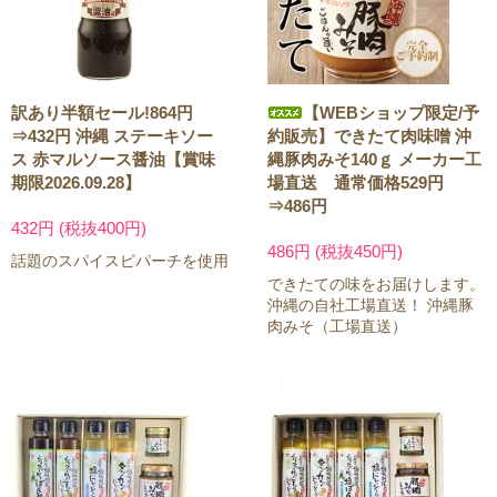
訳あり半額セール!864円
【WEBショップ限定/予
⇒432円 沖縄 ステーキソー
約販売】できたて肉味噌 沖
ス 赤マルソース醤油【賞味
縄豚肉みそ140ｇ メーカー工
期限2026.09.28】
場直送 通常価格529円
⇒486円
432円 (税抜400円)
486円 (税抜450円)
話題のスパイスピパーチを使用
できたての味をお届けします。
沖縄の自社工場直送！ 沖縄豚
肉みそ（工場直送）