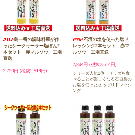
島一番の調味料屋が作
石垣の塩を使った塩ド
ったシークヮーサー塩ぽん2
レッシング2本セット 赤マ
本セット 赤マルソウ 工場
ルソウ 工場直送
直送
2,894円 (税抜2,614円)
2,720円 (税抜2,519円)
シリーズ人気1位 サラダを食
べることが楽しくなる石垣島の
お塩を使ったさっぱりドレッシ
ング