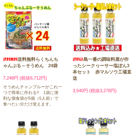
送料無料らくちんち
島一番の調味料屋が作
ゃんぷる～そうめん 24袋
ったシークヮーサー塩ぽん3
本セット 赤マルソウ工場直
7,248円 (税抜6,712円)
送
そうめんチャンプルーがこれ一
3,540円 (税抜3,278円)
つで簡単に作れる!! 1袋に便
利な個食袋が5個（5人前）で
食べたい分だけ使えます。