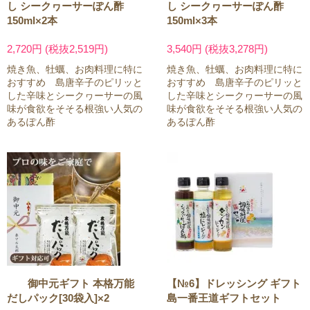
し シークヮーサーぽん酢
し シークヮーサーぽん酢
150ml×2本
150ml×3本
2,720円 (税抜2,519円)
3,540円 (税抜3,278円)
焼き魚、牡蠣、お肉料理に特に
焼き魚、牡蠣、お肉料理に特に
おすすめ 島唐辛子のピリッと
おすすめ 島唐辛子のピリッと
した辛味とシークヮーサーの風
した辛味とシークヮーサーの風
味が食欲をそそる根強い人気の
味が食欲をそそる根強い人気の
あるぽん酢
あるぽん酢
御中元ギフト 本格万能
【№6】ドレッシング ギフト
だしパック[30袋入]×2
島一番王道ギフトセット