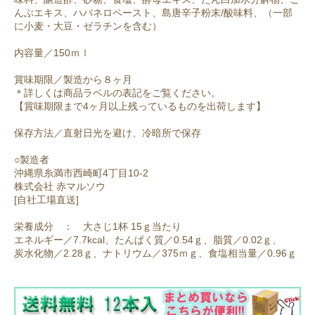
んぶエキス、ハバネロペースト、島唐辛子粉末/酸味料、（一部
に小麦・大豆・ゼラチンを含む）
内容量／150ｍｌ
賞味期限／製造から８ヶ月
＊詳しくは商品ラベルの表記をご覧ください。
【賞味期限まで4ヶ月以上残っているものを出荷します】
保存方法／直射日光を避け、冷暗所で保存
○製造者
沖縄県糸満市西崎町4丁目10-2
株式会社 赤マルソウ
[自社工場直送]
栄養成分 ： 大さじ1杯 15ｇ当たり
エネルギー／7.7kcal、たんぱく質／0.54ｇ、脂質／0.02ｇ、
炭水化物／2.28ｇ、ナトリウム／375ｍｇ、食塩相当量／0.96ｇ