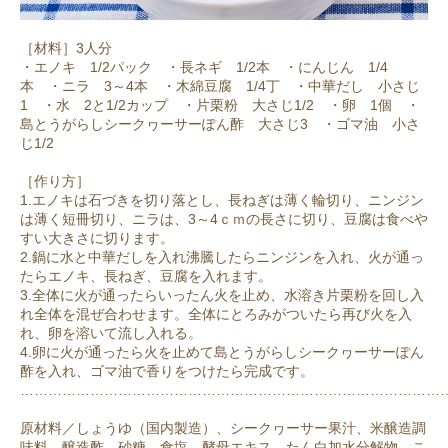
［材料］3人分
・エノキ 1/2パック ・長ネギ 1/2本 ・にんじん 1/4
本 ・ニラ 3～4本 ・木綿豆腐 1/4丁 ・中華だし 小さじ
1 ・水 2と1/2カップ ・片栗粉 大さじ1/2 ・卵 1個 ・
島とうがらしシークヮーサーぽん酢 大さじ3 ・ゴマ油 小さ
じ1/2
［作り方］
1.エノキは石づきを切り落とし、長ねぎは薄く輪切り、ニンジン
は薄く短冊切り、ニラは、3～4ｃｍの長さに切り、豆腐は食べや
すい大きさに切ります。
2.鍋に水と中華だしを入れ沸騰したらニンジンを入れ、火が通っ
たらエノキ、長ねぎ、豆腐を入れます。
3.全体に火が通ったらいったん火を止め、水溶き片栗粉を回し入
れ全体を混ぜ合わせます。全体にとろみがついたら再び火を入
れ、卵を溶いて流し入れる。
4.卵に火が通ったら火を止めて島とうがらしシークヮーサーぽん
酢を入れ、ゴマ油で香りをつけたら完成です。
………………………………………………………………………………
原材料／しょうゆ（国内製造）、シークヮーサー果汁、米醸造調
味料、醸造酢、砂糖、食塩、酵母エキス、たん白加水分解物、こ