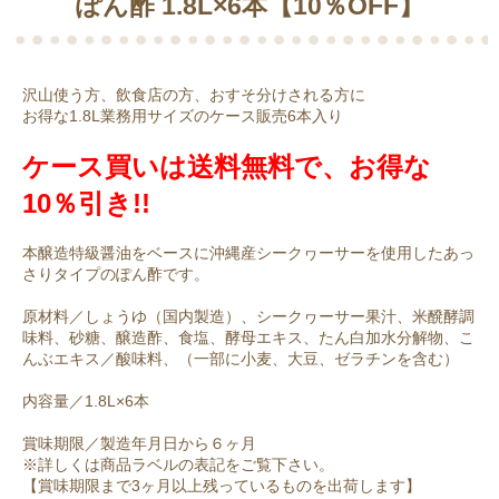
ぽん酢 1.8L×6本【10％OFF】
沢山使う方、飲食店の方、おすそ分けされる方に
お得な1.8L業務用サイズのケース販売6本入り
ケース買いは送料無料で、お得な
10％引き!!
本醸造特級醤油をベースに沖縄産シークヮーサーを使用したあっ
さりタイプのぽん酢です。
原材料／しょうゆ（国内製造）、シークヮーサー果汁、米醗酵調
味料、砂糖、醸造酢、食塩、酵母エキス、たん白加水分解物、こ
んぶエキス／酸味料、（一部に小麦、大豆、ゼラチンを含む）
内容量／1.8L×6本
賞味期限／製造年月日から６ヶ月
※詳しくは商品ラベルの表記をご覧下さい。
【賞味期限まで3ヶ月以上残っているものを出荷します】