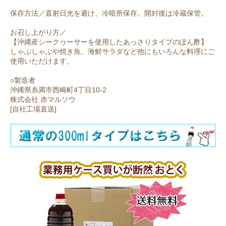
保存方法／直射日光を避け、冷暗所保存。開封後は冷蔵保管。
お召し上がり方／
【沖縄産シークヮーサーを使用したあっさりタイプのぽん酢】
しゃぶしゃぶや焼き魚、海鮮サラダなど他にもいろんな料理にご
使用いただけます。
○製造者
沖縄県糸満市西崎町4丁目10-2
株式会社 赤マルソウ
[自社工場直送]