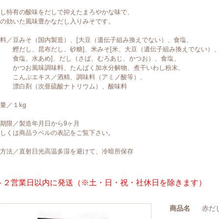
し特有の酸味をだしで抑えたまろやかな味で、
の効いた風味豊かなだし入りみそです。
料／豆みそ（国内製造）、[大豆（遺伝子組み換えでない）、食塩、
だし、昆布だし、砂糖]、米みそ[米、大豆（遺伝子組み換えでない）
塩、水あめ]、だし（さば、むろあじ、かつお）、食塩、
つお風味調味料、たんぱく加水分解物、煮干いわし粉末、
んぷエキス／酒精、調味料（アミノ酸等）、
白剤（次亜硫酸ナトリウム）、酸味料
量／１kg
期限／製造年月日から9ヶ月
しくは商品ラベルの表記をご覧下さい。
方法／直射日光高温多湿を避けて、冷暗所保存
～２営業日以内に発送（※土・日・祝・社休日を除きます）
商品名
赤だ