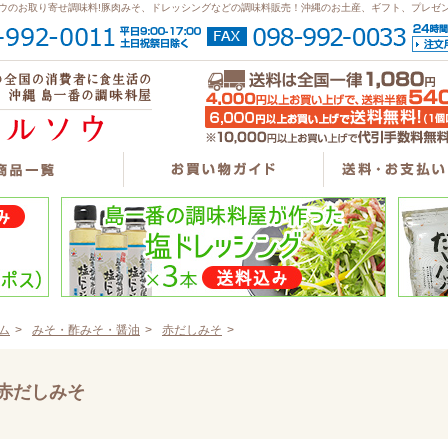
ウのお取り寄せ調味料!豚肉みそ、ドレッシングなどの調味料販売！沖縄のお土産、ギフト、プレゼ
ム
>
みそ・酢みそ・醤油
>
赤だしみそ
>
赤だしみそ