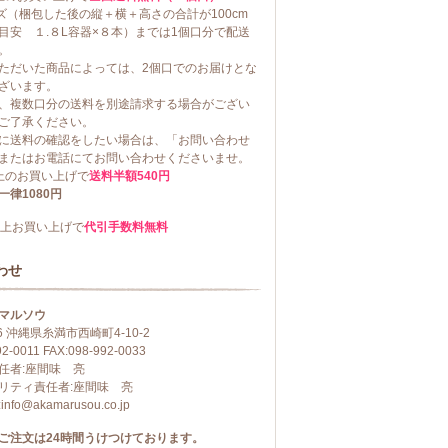
イズ（梱包した後の縦＋横＋高さの合計が100cm
目安 １.８L容器×８本）までは1個口分で配送
。
ただいた商品によっては、2個口でのお届けとな
ざいます。
、複数口分の送料を別途請求する場合がござい
ご了承ください。
に送料の確認をしたい場合は、「お問い合わせ
またはお電話にてお問い合わせくださいませ。
以上のお買い上げで
送料半額540円
律1080円
円以上お買い上げで
代引手数料無料
わせ
マルソウ
06 沖縄県糸満市西崎町4-10-2
92-0011 FAX:098-992-0033
任者:座間味 亮
リティ責任者:座間味 亮
fo@akamarusou.co.jp
ご注文は24時間うけつけております。