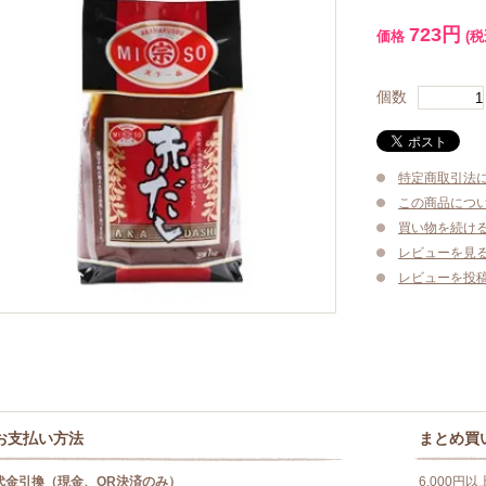
723円
価格
(税
個数
特定商取引法
この商品につ
買い物を続け
レビューを見る(
レビューを投
お支払い方法
まとめ買
代金引換（現金、QR決済のみ）
6,000円