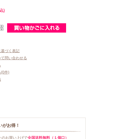
込)
に基づく表記
いて問い合わせる
る
0件)
稿
いがお得！
以上のお買い上げで
全国送料無料（１個口）