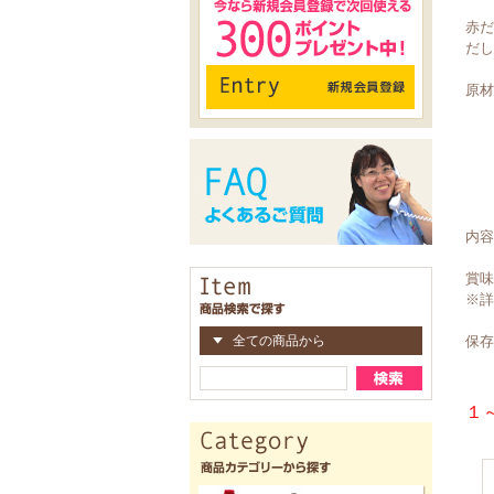
赤だ
だし
原材
鰹
食
か
こ
漂
内容
賞味
※詳
全ての商品から
保存
１