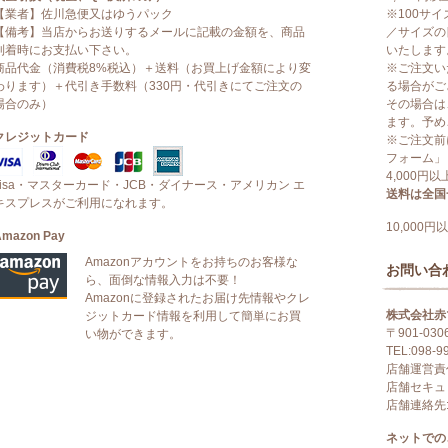
【業者】佐川急便又はゆうパック
※100サ
【備考】当店からお送りするメールに記載の金額を、商品
／サイズの
到着時にお支払い下さい。
いたします
商品代金（消費税8%税込）＋送料（お買上げ金額により変
※ご注文い
わります）＋代引き手数料（330円・代引きにてご注文の
る場合がご
場合のみ）
その場合は
ます。予め
クレジットカード
※ご注文前
フォーム」
4,000円
visa・マスターカード・JCB・ダイナース・アメリカン エ
送料は全国一
キスプレスがご利用になれます。
10,000
Amazon Pay
Amazonアカウントをお持ちのお客様な
お問い合
ら、面倒な情報入力は不要！
Amazonに登録されたお届け先情報やクレ
株式会社赤
ジットカード情報を利用して簡単にお買
〒901-03
い物ができます。
TEL:098-9
店舗運営責
店舗セキュ
店舗連絡先:in
ネットでの