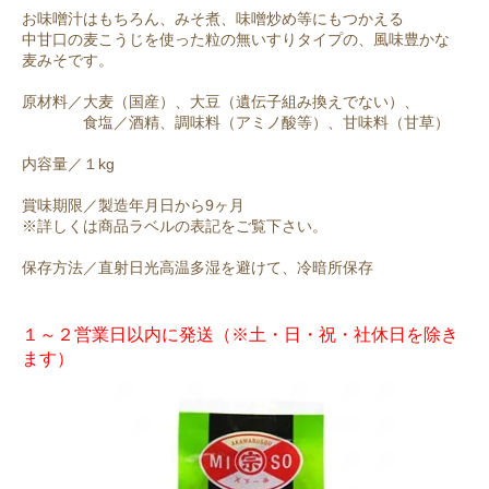
お味噌汁はもちろん、みそ煮、味噌炒め等にもつかえる
中甘口の麦こうじを使った粒の無いすりタイプの、風味豊かな
麦みそです。
原材料／大麦（国産）、大豆（遺伝子組み換えでない）、
食塩／酒精、調味料（アミノ酸等）、甘味料（甘草）
内容量／１kg
賞味期限／製造年月日から9ヶ月
※詳しくは商品ラベルの表記をご覧下さい。
保存方法／直射日光高温多湿を避けて、冷暗所保存
１～２営業日以内に発送（※土・日・祝・社休日を除き
ます）