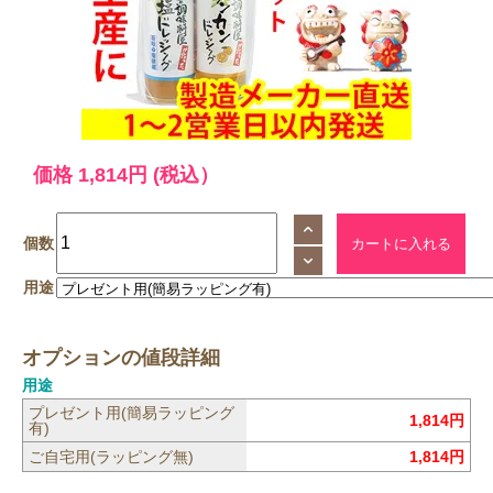
価格
1,814円
(税込）
個数
用途
オプションの値段詳細
用途
プレゼント用(簡易ラッピング
1,814円
有)
ご自宅用(ラッピング無)
1,814円