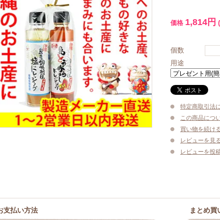
1,814円
価格
個数
用途
特定商取引法
この商品につ
買い物を続け
レビューを見る(
レビューを投
お支払い方法
まとめ買