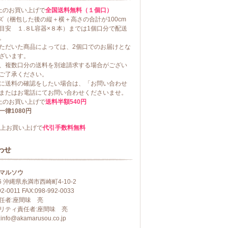
以上のお買い上げで
全国送料無料（１個口）
イズ（梱包した後の縦＋横＋高さの合計が100cm
目安 １.８L容器×８本）までは1個口分で配送
。
ただいた商品によっては、2個口でのお届けとな
ざいます。
、複数口分の送料を別途請求する場合がござい
ご了承ください。
に送料の確認をしたい場合は、「お問い合わせ
またはお電話にてお問い合わせくださいませ。
以上のお買い上げで
送料半額540円
律1080円
円以上お買い上げで
代引手数料無料
わせ
マルソウ
06 沖縄県糸満市西崎町4-10-2
92-0011 FAX:098-992-0033
任者:座間味 亮
リティ責任者:座間味 亮
fo@akamarusou.co.jp