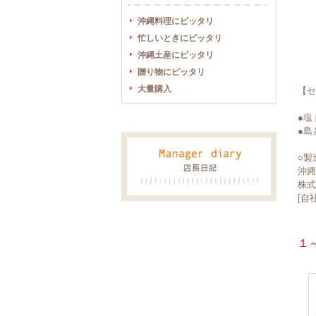
沖縄料理にピッタリ
忙しいときにピッタリ
沖縄土産にピッタリ
贈り物にピッタリ
大量購入
【セ
●塩
●島
○製
沖縄
株式
[自
１