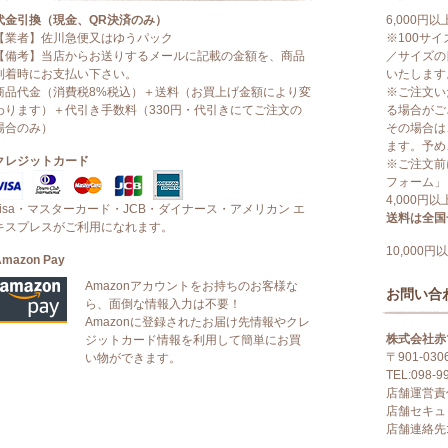
代金引換（現金、QR決済のみ）
6,000円
【業者】佐川急便又はゆうパック
※100サ
【備考】当店からお送りするメールに記載の金額を、商品
／サイズの
到着時にお支払い下さい。
いたします
商品代金（消費税8%税込）＋送料（お買上げ金額により変
※ご注文い
わります）＋代引き手数料（330円・代引きにてご注文の
る場合がご
場合のみ）
その場合は
ます。予め
クレジットカード
※ご注文前
フォーム」
4,000円
visa・マスターカード・JCB・ダイナース・アメリカン エ
送料は全国一
キスプレスがご利用になれます。
10,000
Amazon Pay
Amazonアカウントをお持ちのお客様な
お問い合
ら、面倒な情報入力は不要！
Amazonに登録されたお届け先情報やクレ
株式会社赤
ジットカード情報を利用して簡単にお買
〒901-03
い物ができます。
TEL:098-9
店舗運営責
店舗セキュ
店舗連絡先:in