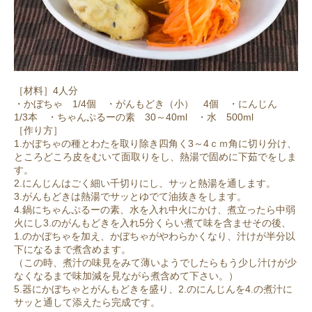
［材料］4人分
・かぼちゃ 1/4個 ・がんもどき（小） 4個 ・にんじん
1/3本 ・ちゃんぷるーの素 30～40ml ・水 500ml
［作り方］
1.かぼちゃの種とわたを取り除き四角く3～4ｃｍ角に切り分け、
ところどころ皮をむいて面取りをし、熱湯で固めに下茹でをしま
す。
2.にんじんはごく細い千切りにし、サッと熱湯を通します。
3.がんもどきは熱湯でサッとゆでて油抜きをします。
4.鍋にちゃんぷるーの素、水を入れ中火にかけ、煮立ったら中弱
火にし3.のがんもどきを入れ5分くらい煮て味を含ませその後、
1.のかぼちゃを加え、かぼちゃがやわらかくなり、汁けが半分以
下になるまで煮含めます。
（この時、煮汁の味見をみて薄いようでしたらもう少し汁けが少
なくなるまで味加減を見ながら煮含めて下さい。）
5.器にかぼちゃとがんもどきを盛り、2.のにんじんを4.の煮汁に
サッと通して添えたら完成です。