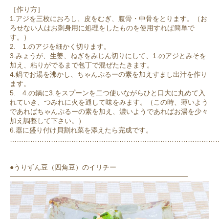
［作り方］
1.アジを三枚におろし、皮をむぎ、腹骨・中骨をとります。（お
ろせない人はお刺身用に処理をしたものを使用すれば簡単で
す。）
2. 1.のアジを細かく切ります。
3.みょうが、生姜、ねぎをみじん切りにして、1.のアジとみそを
加え、粘りがでるまで包丁で混ぜたたきます。
4.鍋でお湯を沸かし、ちゃんぷるーの素を加えすまし出汁を作り
ます。
5. 4.の鍋に3.をスプーンを二つ使いながらひと口大に丸めて入
れていき、つみれに火を通して味をみます。（この時、薄いよう
であればちゃんぷるーの素を加え、濃いようであればお湯を少々
加え調整して下さい。）
6.器に盛り付け貝割れ菜を添えたら完成です。
………………………………………………………………………………
●うりずん豆（四角豆）のイリチー
━━━━━━━━━━━━━━━━━━━━━━━━━━