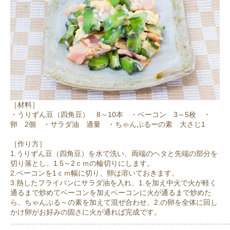
［材料］
・うりずん豆（四角豆） 8～10本 ・ベーコン 3～5枚 ・
卵 2個 ・サラダ油 適量 ・ちゃんぷるーの素 大さじ1
［作り方］
1.うりずん豆（四角豆）を水で洗い、両端のヘタと先端の部分を
切り落とし、1.5～2ｃｍの輪切りにします。
2.ベーコンを1ｃｍ幅に切り、卵は溶いておきます。
3.熱したフライパンにサラダ油を入れ、1.を加え中火で火が軽く
通るまで炒めてベーコンを加えベーコンに火が通るまで炒めた
ら、ちゃんぷる～の素を加えて混ぜ合わせ、2.の卵を全体に回し
かけ卵がお好みの固さに火が通れば完成です。
………………………………………………………………………………