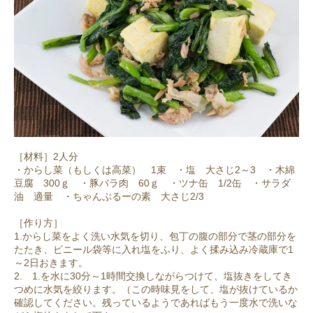
［材料］2人分
・からし菜（もしくは高菜） 1束 ・塩 大さじ2～3 ・木綿
豆腐 300ｇ ・豚バラ肉 60ｇ ・ツナ缶 1/2缶 ・サラダ
油 適量 ・ちゃんぷるーの素 大さじ2/3
［作り方］
1.からし菜をよく洗い水気を切り、包丁の腹の部分で茎の部分を
たたき、ビニール袋等に入れ塩をふり、よく揉み込み冷蔵庫で1
～2日おきます。
2. 1.を水に30分～1時間交換しながらつけて、塩抜きをしてき
つめに水気を絞ります。（この時味見をして、塩が抜けているか
確認してください。残っているようであればもう一度水で洗いな