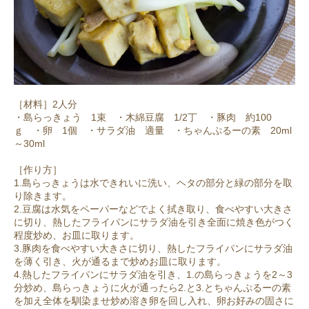
［材料］2人分
・島らっきょう 1束 ・木綿豆腐 1/2丁 ・豚肉 約100
ｇ ・卵 1個 ・サラダ油 適量 ・ちゃんぷるーの素 20ml
～30ml
［作り方］
1.島らっきょうは水できれいに洗い、ヘタの部分と緑の部分を取
り除きます。
2.豆腐は水気をペーパーなどでよく拭き取り、食べやすい大きさ
に切り、熱したフライパンにサラダ油を引き全面に焼き色がつく
程度炒め、お皿に取ります。
3.豚肉を食べやすい大きさに切り、熱したフライパンにサラダ油
を薄く引き、火が通るまで炒めお皿に取ります。
4.熱したフライパンにサラダ油を引き、1.の島らっきょうを2～3
分炒め、島らっきょうに火が通ったら2.と3.とちゃんぷるーの素
を加え全体を馴染ませ炒め溶き卵を回し入れ、卵お好みの固さに