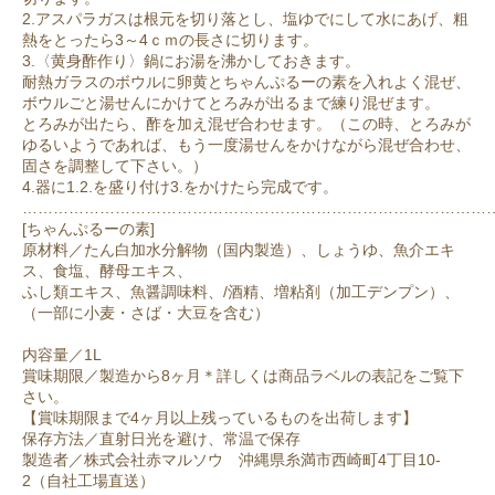
2.アスパラガスは根元を切り落とし、塩ゆでにして水にあげ、粗
熱をとったら3～4ｃｍの長さに切ります。
3.〈黄身酢作り〉鍋にお湯を沸かしておきます。
耐熱ガラスのボウルに卵黄とちゃんぷるーの素を入れよく混ぜ、
ボウルごと湯せんにかけてとろみが出るまで練り混ぜます。
とろみが出たら、酢を加え混ぜ合わせます。（この時、とろみが
ゆるいようであれば、もう一度湯せんをかけながら混ぜ合わせ、
固さを調整して下さい。）
4.器に1.2.を盛り付け3.をかけたら完成です。
………………………………………………………………………………
[ちゃんぷるーの素]
原材料／たん白加水分解物（国内製造）、しょうゆ、魚介エキ
ス、食塩、酵母エキス、
ふし類エキス、魚醤調味料、/酒精、増粘剤（加工デンプン）、
（一部に小麦・さば・大豆を含む）
内容量／1L
賞味期限／製造から8ヶ月＊詳しくは商品ラベルの表記をご覧下
さい。
【賞味期限まで4ヶ月以上残っているものを出荷します】
保存方法／直射日光を避け、常温で保存
製造者／株式会社赤マルソウ 沖縄県糸満市西崎町4丁目10-
2（自社工場直送）