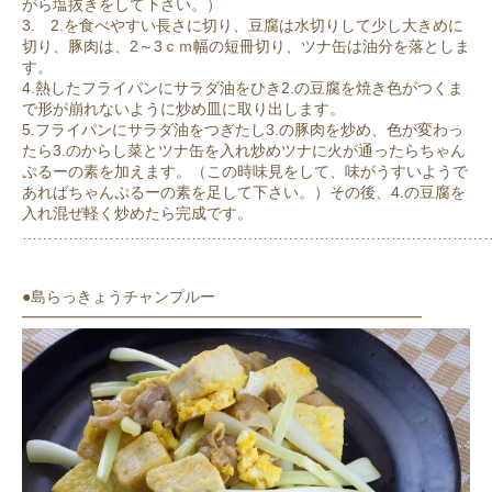
がら塩抜きをして下さい。）
3. 2.を食べやすい長さに切り、豆腐は水切りして少し大きめに
切り、豚肉は、2～3ｃｍ幅の短冊切り、ツナ缶は油分を落としま
す。
4.熱したフライパンにサラダ油をひき2.の豆腐を焼き色がつくま
で形が崩れないように炒め皿に取り出します。
5.フライパンにサラダ油をつぎたし3.の豚肉を炒め、色が変わっ
たら3.のからし菜とツナ缶を入れ炒めツナに火が通ったらちゃん
ぷるーの素を加えます。（この時味見をして、味がうすいようで
あればちゃんぷるーの素を足して下さい。）その後、4.の豆腐を
入れ混ぜ軽く炒めたら完成です。
………………………………………………………………………………
●島らっきょうチャンプルー
━━━━━━━━━━━━━━━━━━━━━━━━━━