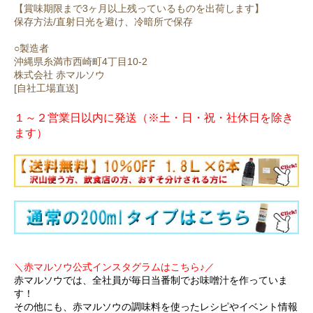
【賞味期限まで3ヶ月以上残っているものを出荷します】
保存方法/直射日光を避け、冷暗所で保存
○製造者
沖縄県糸満市西崎町4丁目10-2
株式会社 赤マルソウ
[自社工場直送]
１～２営業日以内に発送（※土・日・祝・社休日を除き
ます）
＼赤マルソウ公式インスタグラムはこちら♪／
赤マルソウでは、全社員が毎日当番制でお味噌汁を作っていま
す！
その他にも、赤マルソウの調味料を使ったレシピやイベント情報