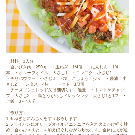
［材料］3人分
・合いびき肉 250ｇ ・玉ねぎ 1/4個 ・にんじん 1/4
本 ・オリーブオイル 大さじ1 ・ニンニク 小さじ1
・チリパウダー 小さじ3 ・塩、こしょう 少々 ・醤油 小
さじ2 ・レタス 4枚 ・トマト 1/3個
・チーズ（シュレッド又は細切り） 適量 ・トマトケチャッ
プ 大さじ2 ・島とうがらしドレッシング 大さじ1と1/2 ・
ご飯 3～4人分
［作り方］
1.玉ねぎとにんじんをすりおろします。
2.フライパンにオリーブオイルとニンニクを入れ火にかけ軽く炒
め、合いびき肉と1.を加えほぐしながら炒めます。全体に火が通