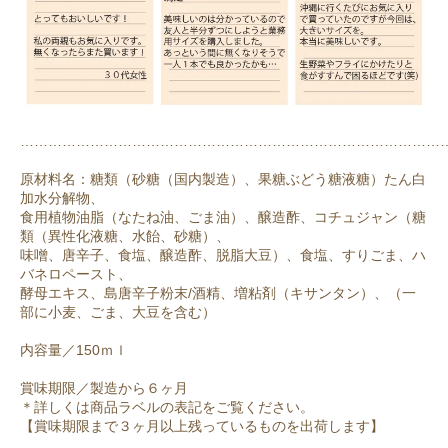
………………………………………………………………………………
原材料名：糖類（砂糖（国内製造）、果糖ぶどう糖液糖）たん白
加水分解物、
食用植物油脂（なたね油、ごま油）、醸造酢、コチュジャン（糖
類（異性化液糖、水飴、砂糖）、
味噌、唐辛子、食塩、醸造酢、脱脂大豆）、食塩、すりごま、ハ
バネロペースト、
酵母エキス、島唐辛子粉末/酒精、増粘剤（キサンタン）、（一
部に小麦、ごま、大豆を含む）
内容量／150ｍｌ
賞味期限／製造から６ヶ月
＊詳しくは商品ラベルの表記をご覧ください。
【賞味期限まで３ヶ月以上残っているものを出荷します】