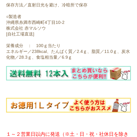
保存方法／直射日光を避け、冷暗所で保存
○製造者
沖縄県糸満市西崎町4丁目10-2
株式会社 赤マルソウ
[自社工場直送]
栄養成分 ： 100ｇ当たり
エネルギー／238kcal、たんぱく質／2.4ｇ、脂質／11.0ｇ、炭水
化物／28.3ｇ、食塩相当量／6.9ｇ
１～２営業日以内に発送（※土・日・祝・社休日を除き