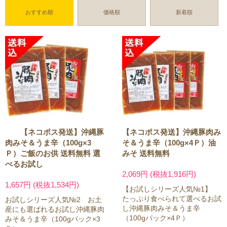
おすすめ順
価格順
新着順
【ネコポス発送】沖縄豚
【ネコポス発送】沖縄豚肉み
肉みそ＆うま辛（100g×3
そ＆うま辛（100g×4Ｐ）油
Ｐ）ご飯のお供 送料無料 選
みそ 送料無料
べるお試し
2,069円 (税抜1,916円)
1,657円 (税抜1,534円)
【お試しシリーズ人気№1】
たっぷり食べられて選べるお試
お試しシリーズ人気№2 お土
し沖縄豚肉みそ＆うま辛
産にも選ばれるお試し沖縄豚肉
（100gパック×4Ｐ）
みそ＆うま辛（100gパック×3