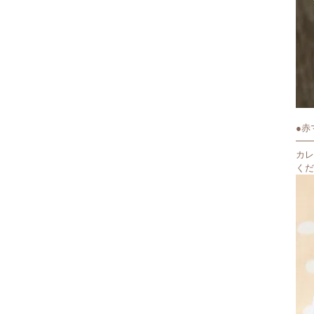
●赤
━━
カレ
くだ