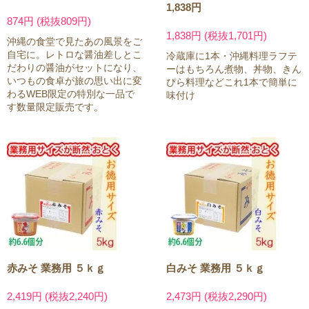
1,838円
874円 (税抜809円)
1,838円 (税抜1,701円)
沖縄の食堂で見たあの風景をご
自宅に。レトロな醤油差しとこ
冷蔵庫に1本・沖縄料理ラフテ
だわりの醤油がセットになり、
ーはもちろん煮物、丼物、きん
いつもの食卓が旅の思い出に変
ぴら料理などこれ1本で簡単に
わるWEB限定の特別な一品で
味付け
す数量限定販売です。
赤みそ 業務用 ５ｋｇ
白みそ 業務用 ５ｋｇ
2,419円 (税抜2,240円)
2,473円 (税抜2,290円)