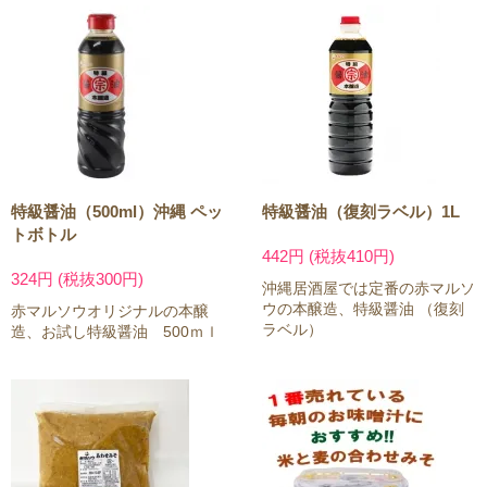
特級醤油（500ml）沖縄 ペッ
特級醤油（復刻ラベル）1L
トボトル
442円 (税抜410円)
324円 (税抜300円)
沖縄居酒屋では定番の赤マルソ
ウの本醸造、特級醤油 （復刻
赤マルソウオリジナルの本醸
ラベル）
造、お試し特級醤油 500ｍｌ