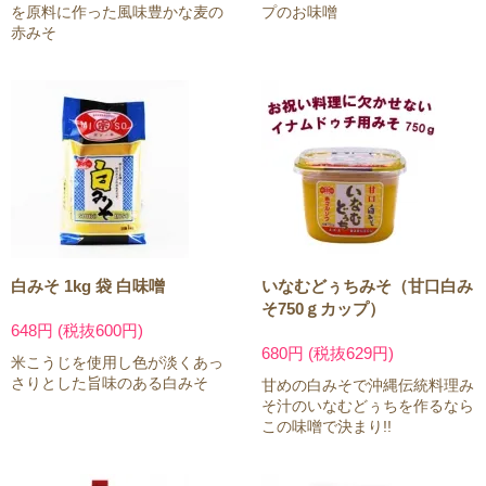
を原料に作った風味豊かな麦の
プのお味噌
赤みそ
白みそ 1kg 袋 白味噌
いなむどぅちみそ（甘口白み
そ750ｇカップ）
648円 (税抜600円)
680円 (税抜629円)
米こうじを使用し色が淡くあっ
さりとした旨味のある白みそ
甘めの白みそで沖縄伝統料理み
そ汁のいなむどぅちを作るなら
この味噌で決まり!!