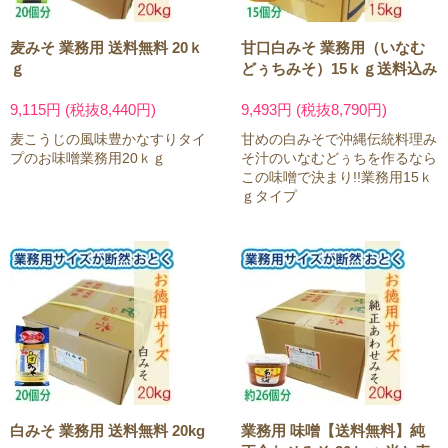
麦みそ 業務用 送料無料 20ｋ
甘口白みそ 業務用（いなむ
ｇ
どぅちみそ）15ｋｇ送料込み
9,115円 (税抜8,440円)
9,493円 (税抜8,790円)
麦こうじの風味豊かなすりタイ
甘めの白みそで沖縄伝統料理み
プのお味噌業務用20ｋｇ
そ汁のいなむどぅちを作るなら
この味噌で決まり!!業務用15ｋ
ｇタイプ
白みそ 業務用 送料無料 20kg
業務用 味噌【送料無料】純