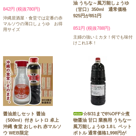
油 うちな～風万能しょうゆ
842円 (税抜780円)
（甘口）350ml 通常価格
925円が851円
沖縄居酒屋・食堂では定番の赤
マルソウの薄口しょうゆ お得
851円 (税抜788円)
用サイズ
主婦の強いミカタ！何でも味付
けこれ1本！
醤油差しセット 醤油
☆8/31まで8%OFF☆煮
（500ml）付き レトロ 卓上
物醤油 甘口 業務用 うちなー
沖縄 食堂 おしゃれ 赤マルソ
風万能しょうゆ 1.8Ｌ ペット
ウ WEB限定
ボトル 通常価格1,998円が