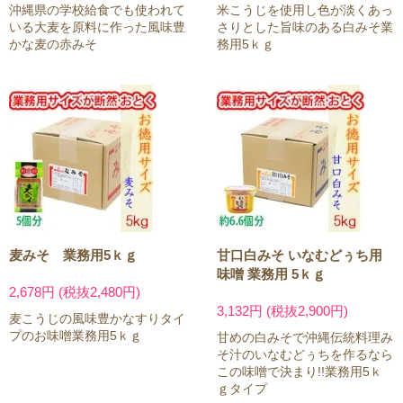
沖縄県の学校給食でも使われて
米こうじを使用し色が淡くあっ
いる大麦を原料に作った風味豊
さりとした旨味のある白みそ業
かな麦の赤みそ
務用5ｋｇ
麦みそ 業務用5ｋｇ
甘口白みそ いなむどぅち用
味噌 業務用 5ｋｇ
2,678円 (税抜2,480円)
3,132円 (税抜2,900円)
麦こうじの風味豊かなすりタイ
プのお味噌業務用5ｋｇ
甘めの白みそで沖縄伝統料理み
そ汁のいなむどぅちを作るなら
この味噌で決まり!!業務用5ｋ
ｇタイプ