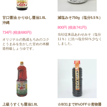
甘口醤油 かりゆし醤油1.8L
減塩みそ750g（塩分5.5％）
沖縄
800円 (税抜741円)
734円 (税抜680円)
当社従来品あわせみそ（塩分
11％）に比べ塩分50％少なく
オリジナルの熟成もろみのコク
しました。
とうまみを生かした甘めの本醸
造特級しょうゆです。
上級うすくち醤油1.8L
☆8/31まで8%OFF☆煮物醤