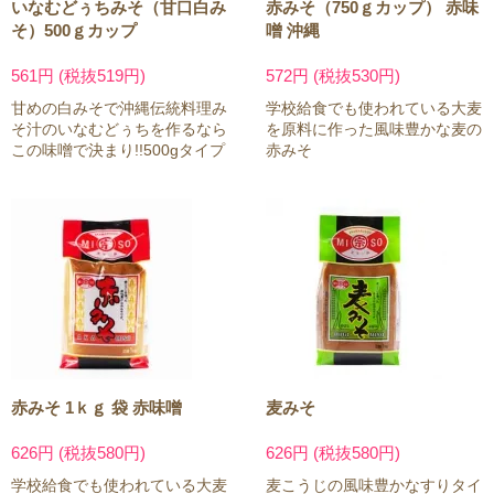
いなむどぅちみそ（甘口白み
赤みそ（750ｇカップ） 赤味
そ）500ｇカップ
噌 沖縄
561円 (税抜519円)
572円 (税抜530円)
甘めの白みそで沖縄伝統料理み
学校給食でも使われている大麦
そ汁のいなむどぅちを作るなら
を原料に作った風味豊かな麦の
この味噌で決まり!!500gタイプ
赤みそ
赤みそ 1ｋｇ 袋 赤味噌
麦みそ
626円 (税抜580円)
626円 (税抜580円)
学校給食でも使われている大麦
麦こうじの風味豊かなすりタイ