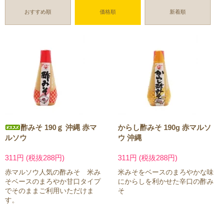
おすすめ順
価格順
新着順
酢みそ 190ｇ 沖縄 赤マ
からし酢みそ 190g 赤マルソ
ルソウ
ウ 沖縄
311円 (税抜288円)
311円 (税抜288円)
赤マルソウ人気の酢みそ 米み
米みそをベースのまろやかな味
そベースのまろやか甘口タイプ
にからしを利かせた辛口の酢み
でそのままご利用いただけま
そ
す。