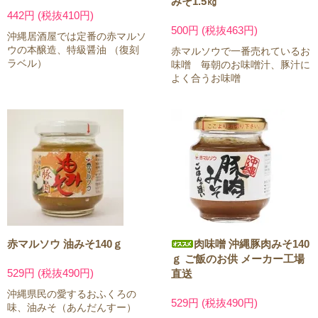
みそ1.5㎏
442円 (税抜410円)
500円 (税抜463円)
沖縄居酒屋では定番の赤マルソ
ウの本醸造、特級醤油 （復刻
赤マルソウで一番売れているお
ラベル）
味噌 毎朝のお味噌汁、豚汁に
よく合うお味噌
赤マルソウ 油みそ140ｇ
肉味噌 沖縄豚肉みそ140
ｇ ご飯のお供 メーカー工場
529円 (税抜490円)
直送
沖縄県民の愛するおふくろの
529円 (税抜490円)
味、油みそ（あんだんすー）