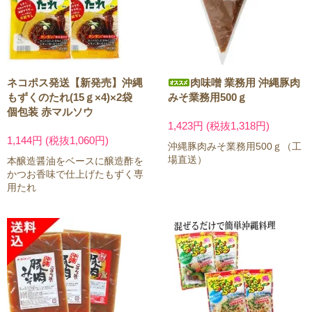
ネコポス発送【新発売】沖縄
肉味噌 業務用 沖縄豚肉
もずくのたれ(15ｇ×4)×2袋
みそ業務用500ｇ
個包装 赤マルソウ
1,423円 (税抜1,318円)
1,144円 (税抜1,060円)
沖縄豚肉みそ業務用500ｇ（工
場直送）
本醸造醤油をベースに醸造酢を
かつお香味で仕上げたもずく専
用たれ