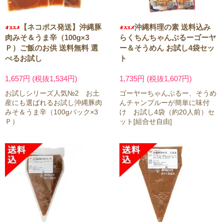
【ネコポス発送】沖縄豚
沖縄料理の素 送料込み
肉みそ＆うま辛（100g×3
らくちんちゃんぷるーゴーヤ
Ｐ）ご飯のお供 送料無料 選
ー＆そうめん お試し4袋セッ
べるお試し
ト
1,657円 (税抜1,534円)
1,735円 (税抜1,607円)
お試しシリーズ人気№2 お土
ゴーヤーちゃんぷるー、そうめ
産にも選ばれるお試し沖縄豚肉
んチャンプルーが簡単に味付
みそ＆うま辛（100gパック×3
け お試し4袋（約20人前）セ
Ｐ）
ット[組合せ自由]