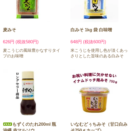
麦みそ
白みそ 1kg 袋 白味噌
626円 (税抜580円)
648円 (税抜600円)
麦こうじの風味豊かなすりタイ
米こうじを使用し色が淡くあっ
プのお味噌
さりとした旨味のある白みそ
もずくのたれ200ml 瓶
いなむどぅちみそ（甘口白み
沖縄 赤マルソウ
そ750ｇカップ）