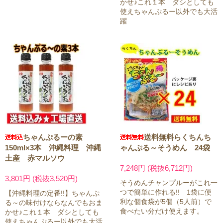
かせ♪これ１本 ダシとしても
使えちゃんぷるー以外でも大活
躍
ちゃんぷるーの素
送料無料らくちんち
150ml×3本 沖縄料理 沖縄
ゃんぷる～そうめん 24袋
土産 赤マルソウ
7,248円 (税抜6,712円)
3,801円 (税抜3,520円)
そうめんチャンプルーがこれ一
つで簡単に作れる!! 1袋に便
【沖縄料理の定番!!】ちゃんぷ
利な個食袋が5個（5人前）で
る～の味付けならなんでもおま
食べたい分だけ使えます。
かせ♪これ１本 ダシとしても
使えちゃんぷるー以外でも大活