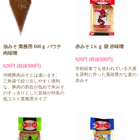
油みそ 業務用 500ｇ パウチ
赤みそ 1ｋｇ 袋 赤味噌
肉味噌
626円 (税抜580円)
626円 (税抜580円)
学校給食でも使われている大麦
を原料に作った風味豊かな麦の
沖縄豚肉みそとは違います。
赤みそ
三角袋で絞り出しやすく便利
な、豚肉の割合が低めで米みそ
のすっきりとした旨味が特長の
低コスト業務用タイプ