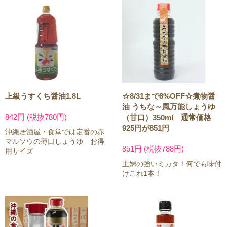
上級うすくち醤油1.8L
☆8/31まで8%OFF☆煮物醤
油 うちな～風万能しょうゆ
842円 (税抜780円)
（甘口）350ml 通常価格
925円が851円
沖縄居酒屋・食堂では定番の赤
マルソウの薄口しょうゆ お得
851円 (税抜788円)
用サイズ
主婦の強いミカタ！何でも味付
けこれ1本！