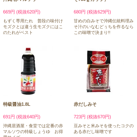
669円 (税抜620円)
680円 (税抜629円)
もずく専用たれ 普段の味付け
甘めの白みそで沖縄伝統料理み
モズクとは違う生モズクにはこ
そ汁のいなむどぅちを作るなら
のたれがベスト
この味噌で決まり!!
特級醤油1.8L
赤だしみそ
691円 (税抜640円)
723円 (税抜670円)
沖縄居酒屋・食堂では定番の赤
豆みそと米みそを使ったコクの
マルソウの特級しょうゆ お得
ある赤だし味噌です