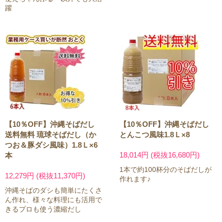
躍
【10％OFF】沖縄そばだし
【10％OFF】沖縄そばだし
送料無料 琉球そばだし（か
とんこつ風味1.8Ｌ×8
つお＆豚ダシ風味）1.8Ｌ×6
18,014円 (税抜16,680円)
本
1本で約100杯分のそばだしが
12,279円 (税抜11,370円)
作れます♪
沖縄そばのダシも簡単にたくさ
ん作れ、様々な料理にも活用で
きるプロも使う濃縮だし