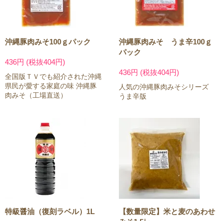
沖縄豚肉みそ100ｇパック
沖縄豚肉みそ うま辛100ｇ
パック
436円 (税抜404円)
436円 (税抜404円)
全国版ＴＶでも紹介された沖縄
県民が愛する家庭の味 沖縄豚
人気の沖縄豚肉みそシリーズ
肉みそ（工場直送）
うま辛版
特級醤油（復刻ラベル）1L
【数量限定】米と麦のあわせ