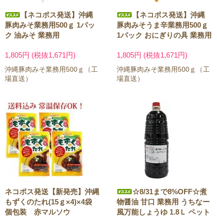
【ネコポス発送】沖縄
【ネコポス発送】沖縄
豚肉みそ業務用500ｇ 1パッ
豚肉みそうま辛業務用500ｇ
ク 油みそ 業務用
1パック おにぎりの具 業務用
1,805円 (税抜1,671円)
1,805円 (税抜1,671円)
沖縄豚肉みそ業務用500ｇ（工
沖縄豚肉みそ業務用500ｇ（工
場直送）
場直送）
ネコポス発送【新発売】沖縄
☆8/31まで8%OFF☆煮
もずくのたれ(15ｇ×4)×4袋
物醤油 甘口 業務用 うちなー
個包装 赤マルソウ
風万能しょうゆ 1.8Ｌ ペット