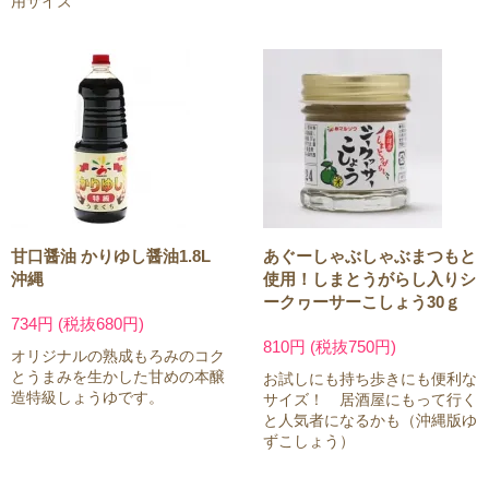
用サイズ
甘口醤油 かりゆし醤油1.8L
あぐーしゃぶしゃぶまつもと
沖縄
使用！しまとうがらし入りシ
ークヮーサーこしょう30ｇ
734円 (税抜680円)
810円 (税抜750円)
オリジナルの熟成もろみのコク
とうまみを生かした甘めの本醸
お試しにも持ち歩きにも便利な
造特級しょうゆです。
サイズ！ 居酒屋にもって行く
と人気者になるかも（沖縄版ゆ
ずこしょう）