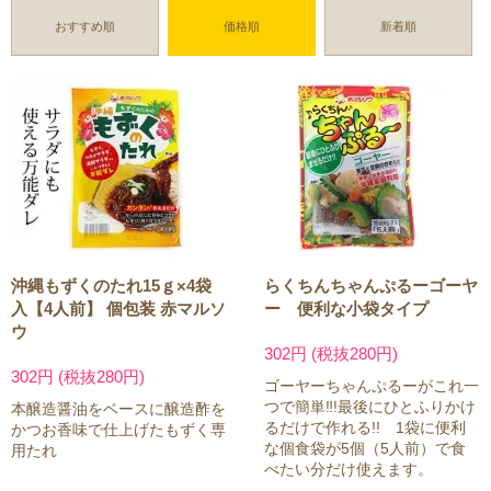
おすすめ順
価格順
新着順
沖縄もずくのたれ15ｇ×4袋
らくちんちゃんぷるーゴーヤ
入【4人前】 個包装 赤マルソ
ー 便利な小袋タイプ
ウ
302円 (税抜280円)
302円 (税抜280円)
ゴーヤーちゃんぷるーがこれ一
つで簡単‼!最後にひとふりかけ
本醸造醤油をベースに醸造酢を
るだけで作れる!! 1袋に便利
かつお香味で仕上げたもずく専
な個食袋が5個（5人前）で食
用たれ
べたい分だけ使えます。