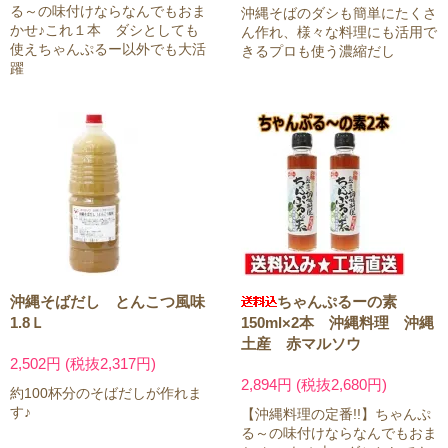
る～の味付けならなんでもおま
沖縄そばのダシも簡単にたくさ
かせ♪これ１本 ダシとしても
ん作れ、様々な料理にも活用で
使えちゃんぷるー以外でも大活
きるプロも使う濃縮だし
躍
沖縄そばだし とんこつ風味
ちゃんぷるーの素
1.8Ｌ
150ml×2本 沖縄料理 沖縄
土産 赤マルソウ
2,502円 (税抜2,317円)
2,894円 (税抜2,680円)
約100杯分のそばだしが作れま
す♪
【沖縄料理の定番!!】ちゃんぷ
る～の味付けならなんでもおま