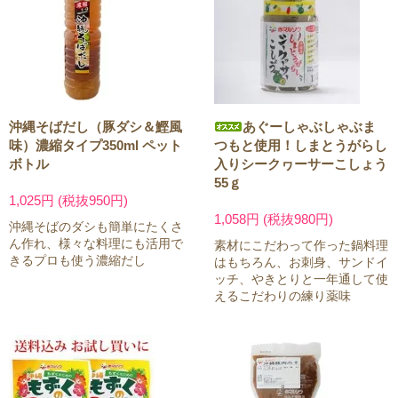
沖縄そばだし（豚ダシ＆鰹風
あぐーしゃぶしゃぶま
味）濃縮タイプ350ml ペット
つもと使用！しまとうがらし
ボトル
入りシークヮーサーこしょう
55ｇ
1,025円 (税抜950円)
1,058円 (税抜980円)
沖縄そばのダシも簡単にたくさ
ん作れ、様々な料理にも活用で
素材にこだわって作った鍋料理
きるプロも使う濃縮だし
はもちろん、お刺身、サンドイ
ッチ、やきとりと一年通して使
えるこだわりの練り薬味