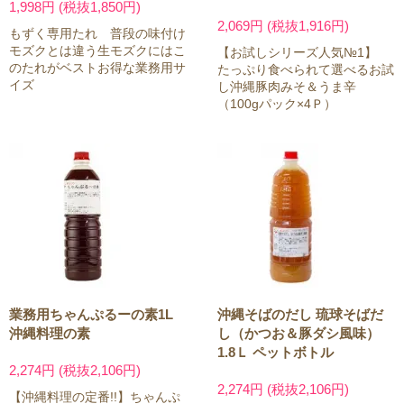
1,998円 (税抜1,850円)
2,069円 (税抜1,916円)
もずく専用たれ 普段の味付け
モズクとは違う生モズクにはこ
【お試しシリーズ人気№1】
のたれがベストお得な業務用サ
たっぷり食べられて選べるお試
イズ
し沖縄豚肉みそ＆うま辛
（100gパック×4Ｐ）
業務用ちゃんぷるーの素1L
沖縄そばのだし 琉球そばだ
沖縄料理の素
し（かつお＆豚ダシ風味）
1.8Ｌ ペットボトル
2,274円 (税抜2,106円)
2,274円 (税抜2,106円)
【沖縄料理の定番!!】ちゃんぷ