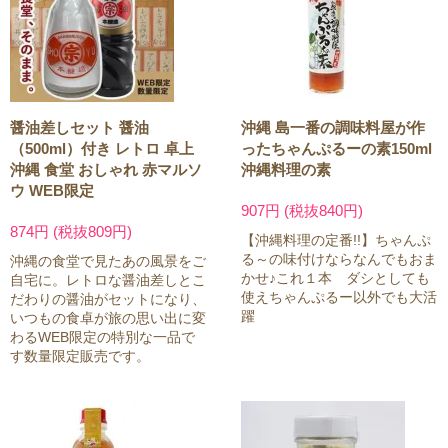
醤油差しセット 醤油
沖縄 島一番の調味料屋が作
（500ml）付き レトロ 卓上
ったちゃんぷるーの素150ml
沖縄 食堂 おしゃれ 赤マルソ
沖縄料理の素
ウ WEB限定
907円 (税抜840円)
874円 (税抜809円)
【沖縄料理の定番!!】ちゃんぷ
る～の味付けならなんでもおま
沖縄の食堂で見たあの風景をご
かせ♪これ１本 ダシとしても
自宅に。レトロな醤油差しとこ
使えちゃんぷるー以外でも大活
だわりの醤油がセットになり、
躍
いつもの食卓が旅の思い出に変
わるWEB限定の特別な一品で
す数量限定販売です。