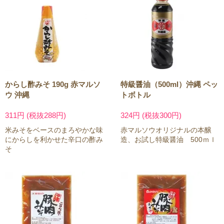
からし酢みそ 190g 赤マルソ
特級醤油（500ml）沖縄 ペッ
ウ 沖縄
トボトル
311円 (税抜288円)
324円 (税抜300円)
米みそをベースのまろやかな味
赤マルソウオリジナルの本醸
にからしを利かせた辛口の酢み
造、お試し特級醤油 500ｍｌ
そ