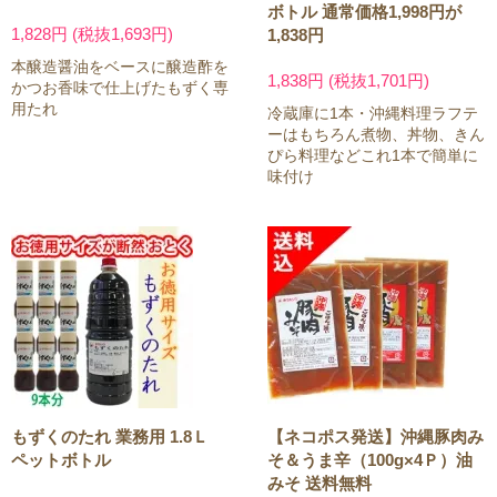
ボトル 通常価格1,998円が
1,828円 (税抜1,693円)
1,838円
本醸造醤油をベースに醸造酢を
1,838円 (税抜1,701円)
かつお香味で仕上げたもずく専
用たれ
冷蔵庫に1本・沖縄料理ラフテ
ーはもちろん煮物、丼物、きん
ぴら料理などこれ1本で簡単に
味付け
もずくのたれ 業務用 1.8Ｌ
【ネコポス発送】沖縄豚肉み
ペットボトル
そ＆うま辛（100g×4Ｐ）油
みそ 送料無料