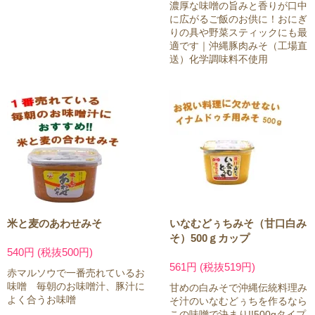
濃厚な味噌の旨みと香りが口中
に広がるご飯のお供に！おにぎ
りの具や野菜スティックにも最
適です｜沖縄豚肉みそ（工場直
送）化学調味料不使用
米と麦のあわせみそ
いなむどぅちみそ（甘口白み
そ）500ｇカップ
540円 (税抜500円)
561円 (税抜519円)
赤マルソウで一番売れているお
味噌 毎朝のお味噌汁、豚汁に
甘めの白みそで沖縄伝統料理み
よく合うお味噌
そ汁のいなむどぅちを作るなら
この味噌で決まり!!500gタイプ