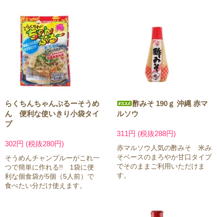
らくちんちゃんぷるーそうめ
酢みそ 190ｇ 沖縄 赤マ
ん 便利な使いきり小袋タイ
ルソウ
プ
311円 (税抜288円)
302円 (税抜280円)
赤マルソウ人気の酢みそ 米み
そベースのまろやか甘口タイプ
そうめんチャンプルーがこれ一
でそのままご利用いただけま
つで簡単に作れる!! 1袋に便
す。
利な個食袋が5個（5人前）で
食べたい分だけ使えます。